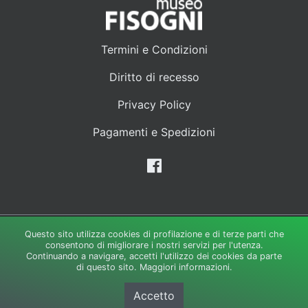
Termini e Condizioni
Diritto di recesso
Privacy Policy
Pagamenti e Spedizioni
Questo sito utilizza cookies di profilazione e di terze parti che
Creato e gestito da:
LipsiaGROUP S.r.l. Unipersonale
-Via Galli
consentono di migliorare i nostri servizi per l'utenza.
35/37 - 21049 Tradate Varese P.IVA 02944320122 - Capitale
Continuando a navigare, accetti l'utilizzo dei cookies da parte
di questo sito.
Maggiori informazioni.
Sociale 30.000 i.v.
© Copyright 2026. Tutti i diritti riservati.
Informativa sulla privacy
Accetto
Mappa del sito
Cookie Policy
Versione Desktop