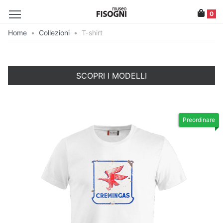
0
Home
•
Collezioni
•
T-shirt
SCOPRI I MODELLI
Preordinare