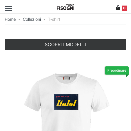
0
Home
•
Collezioni
•
T-shirt
SCOPRI I MODELLI
Preordinare