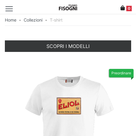
0
Home
•
Collezioni
•
T-shirt
SCOPRI I MODELLI
Preordinare