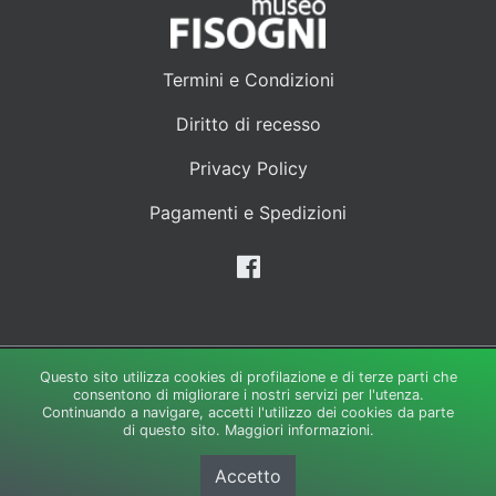
Termini e Condizioni
Diritto di recesso
Privacy Policy
Pagamenti e Spedizioni
Questo sito utilizza cookies di profilazione e di terze parti che
Creato e gestito da:
LipsiaGROUP S.r.l. Unipersonale
-Via Galli
consentono di migliorare i nostri servizi per l'utenza.
35/37 - 21049 Tradate Varese P.IVA 02944320122 - Capitale
Continuando a navigare, accetti l'utilizzo dei cookies da parte
di questo sito.
Maggiori informazioni.
Sociale 30.000 i.v.
© Copyright 2026. Tutti i diritti riservati.
Informativa sulla privacy
Accetto
Mappa del sito
Cookie Policy
Versione Desktop