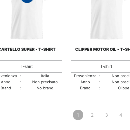
CARTELLO SUPER - T-SHIRT
CLIPPER MOTOR OIL - T-S
T-shirt
T-shirt
ovenienza
:
Italia
Provenienza
:
Non preci
Anno
:
Non precisato
Anno
:
Non preci
Brand
:
No brand
Brand
:
Clippe
1
2
3
4