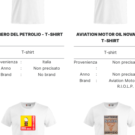
ERO DEL PETROLIO - T-SHIRT
AVIATION MOTOR OIL NOVA
T-SHIRT
T-shirt
T-shirt
ovenienza
:
Italia
Provenienza
Non precisa
:
Anno
:
Non precisato
Anno
:
Non precisa
Brand
:
No brand
Brand
:
Aviation Motor
R.I.O.L.P.