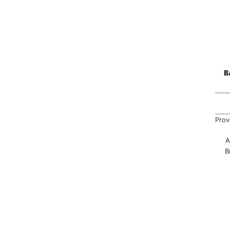
B
Prov
A
B