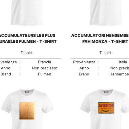
ACCUMULATEURS LES PLUS
ACCUMULATORI HENSEMBE
URABLES FULMEN - T-SHIRT
FAH MONZA - T-SHIRT
T-shirt
T-shirt
ovenienza
:
Francia
Provenienza
:
Italia
Anno
:
Non precisato
Anno
:
Non preci
Brand
:
Fulmen
Brand
:
Hensembe