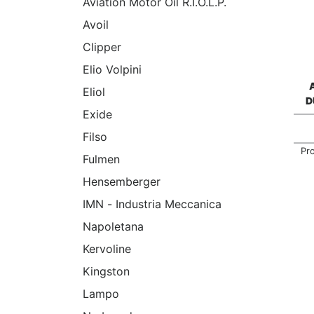
Aviation Motor Oil R.I.O.L.P.
Avoil
Clipper
Elio Volpini
Eliol
D
Exide
Filso
Pr
Fulmen
Hensemberger
IMN - Industria Meccanica
Napoletana
Kervoline
Kingston
Lampo