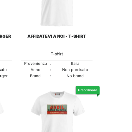
RGER
AFFIDATEVI A NOI - T-SHIRT
T-shirt
Provenienza
:
Italia
Anno
:
Non precisato
sato
Brand
:
No brand
rger
Preordinare