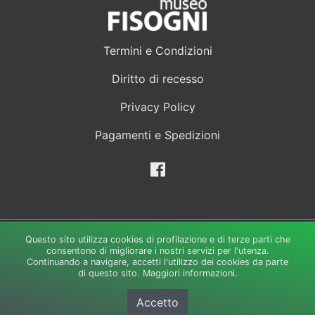
Termini e Condizioni
Diritto di recesso
Privacy Policy
Pagamenti e Spedizioni
Questo sito utilizza cookies di profilazione e di terze parti che
Creato e gestito da:
LipsiaGROUP S.r.l. Unipersonale
-Via Galli
consentono di migliorare i nostri servizi per l'utenza.
35/37 - 21049 Tradate Varese P.IVA 02944320122 - Capitale
Continuando a navigare, accetti l'utilizzo dei cookies da parte
di questo sito.
Maggiori informazioni.
Sociale 30.000 i.v.
© Copyright 2026. Tutti i diritti riservati.
Informativa sulla privacy
Accetto
Mappa del sito
Cookie Policy
Versione Desktop