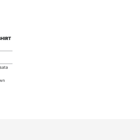
SHIRT
sata
own