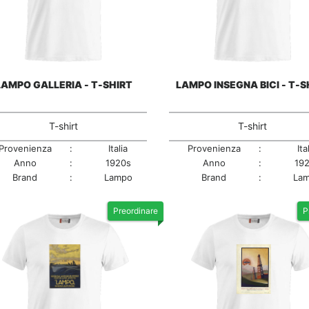
LAMPO GALLERIA - T-SHIRT
LAMPO INSEGNA BICI - T-S
T-shirt
T-shirt
Provenienza
:
Italia
Provenienza
:
Ita
Anno
:
1920s
Anno
:
19
Brand
:
Lampo
Brand
:
La
Preordinare
P