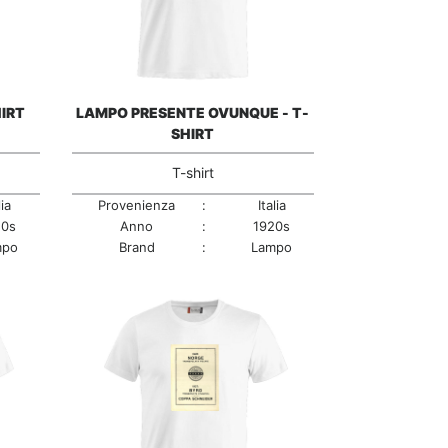
IRT
LAMPO PRESENTE OVUNQUE - T-
SHIRT
T-shirt
lia
Provenienza
:
Italia
20s
Anno
:
1920s
mpo
Brand
:
Lampo