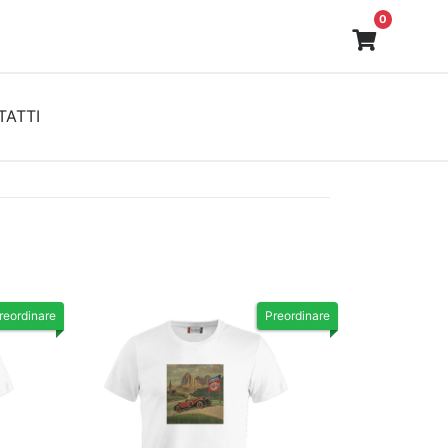
0
ATTI
reordinare
Preordinare