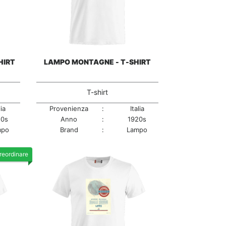
HIRT
LAMPO MONTAGNE - T-SHIRT
T-shirt
lia
Provenienza
:
Italia
20s
Anno
:
1920s
mpo
Brand
:
Lampo
reordinare