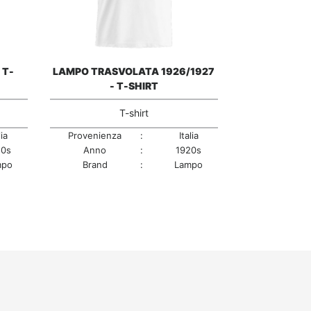
 T-
LAMPO TRASVOLATA 1926/1927
- T-SHIRT
T-shirt
lia
Provenienza
:
Italia
20s
Anno
:
1920s
mpo
Brand
:
Lampo