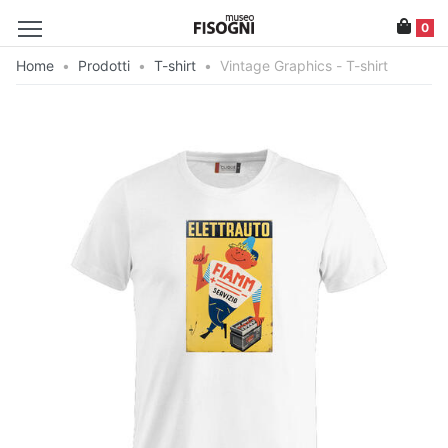
0
Home
•
Prodotti
•
T-shirt
•
Vintage Graphics - T-shirt