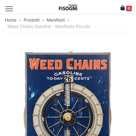
0
Home
•
Prodotti
•
Manifesti
•
Weed Chains Gasoline - Manifesto Piccolo