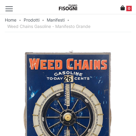
0
Home
•
Prodotti
•
Manifesti
•
Weed Chains Gasoline - Manifesto Grande